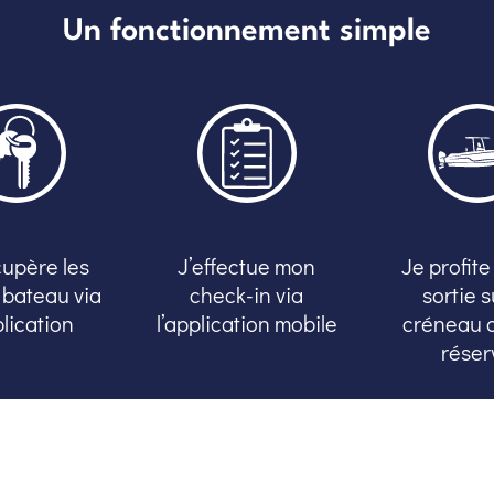
Un fonctionnement simple
cupère les
J’effectue mon
Je profit
 bateau via
check-in via
sortie s
plication
l’application mobile
créneau q
réser