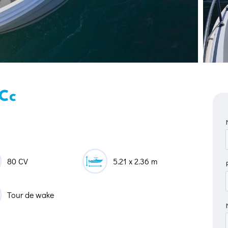
 Cc
80 CV
5.21 x 2.36 m
Tour de wake