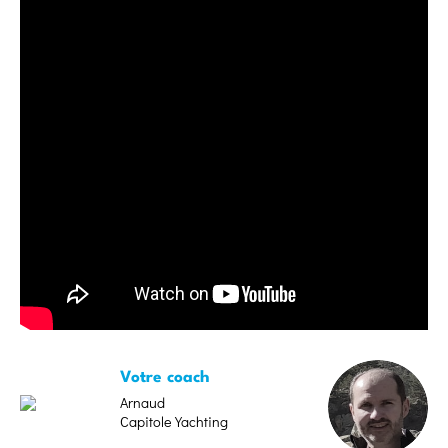
Votre coach
Arnaud
Capitole Yachting