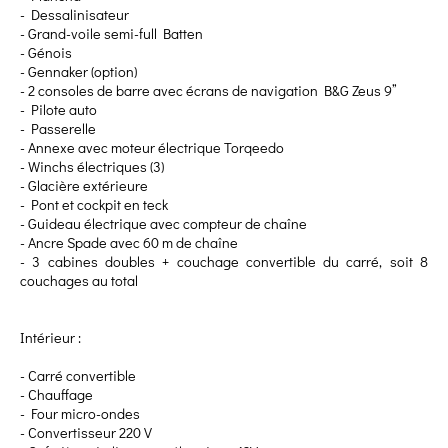
- Dessalinisateur
- Grand-voile semi-full Batten
- Génois
- Gennaker (option)
- 2 consoles de barre avec écrans de navigation B&G Zeus 9’’
- Pilote auto
- Passerelle
- Annexe avec moteur électrique Torqeedo
- Winchs électriques (3)
- Glacière extérieure
- Pont et cockpit en teck
- Guideau électrique avec compteur de chaîne
- Ancre Spade avec 60 m de chaîne
- 3 cabines doubles + couchage convertible du carré, soit 8
couchages au total
Intérieur :
- Carré convertible
- Chauffage
- Four micro-ondes
- Convertisseur 220 V