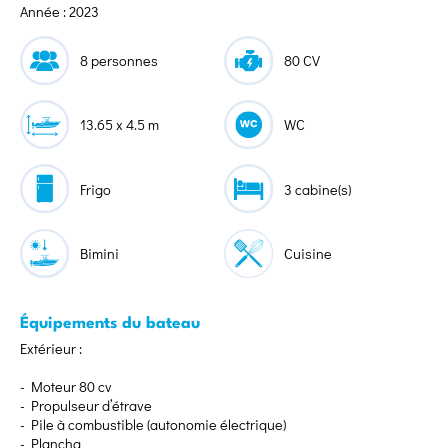
Année : 2023
8 personnes
80 CV
13.65 x 4.5 m
WC
Frigo
3 cabine(s)
Bimini
Cuisine
Équipements du bateau
Extérieur :
- Moteur 80 cv
- Propulseur d’étrave
- Pile à combustible (autonomie électrique)
- Plancha