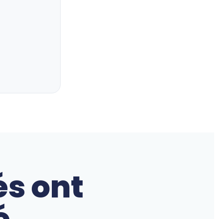
és ont
é