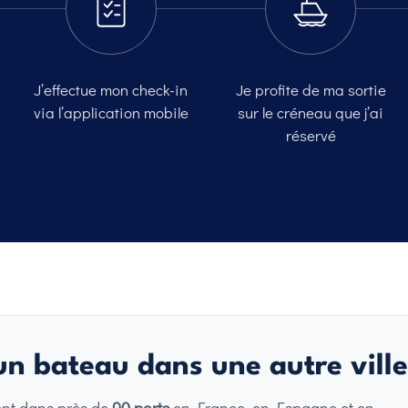
J’effectue mon check-in
Je profite de ma sortie
via l’application mobile
sur le créneau que j’ai
réservé
n bateau dans une autre ville
ent dans près de
90 ports
en France, en Espagne et en