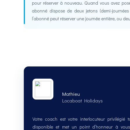
pour réserver à nouveau. Quand vous avez posé
abonné dispose de deux jetons (demi-journées de
l’abonné peut réserver une journée entière, ou deu
Votre coach
Mathieu
Locaboat Holidays
Votre coach est votre interlocuteur privilégié
disponible et met un point d’honneur à vous