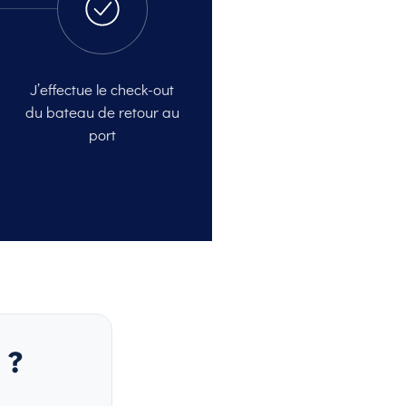
J’effectue le check-out
du bateau de retour au
port
 ?