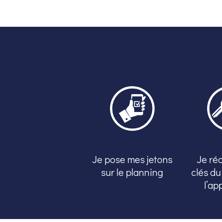
Je pose mes jetons
Je ré
sur le planning
clés du
l’ap