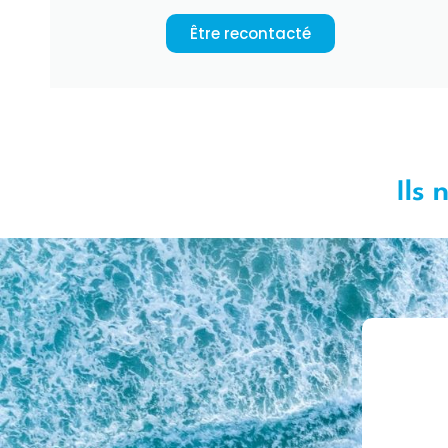
Être recontacté
Ils 