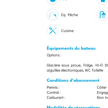
Eq. Pêche
Cuisine
Équipements du bateau
Options :
Glacière sous proue, Frdge, Hi-Fi S
aiguilles électroniques, WC Toilette
Conditions d’abonnement
Permis :
Côtier
Contrat :
Engage
Carburant :
Non in
Modalités de réservations