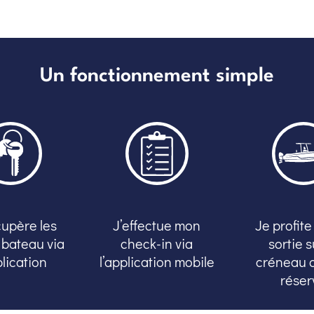
Un fonctionnement simple
cupère les
J’effectue mon
Je profit
 bateau via
check-in via
sortie s
plication
l’application mobile
créneau q
réser