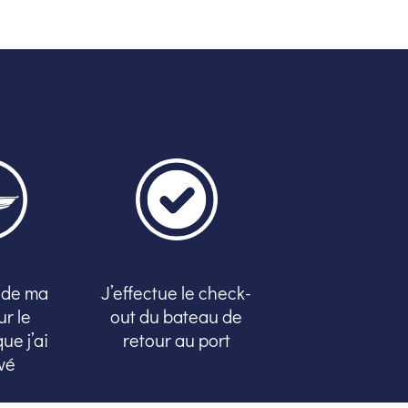
e de ma
J’effectue le check-
ur le
out du bateau de
ue j’ai
retour au port
vé