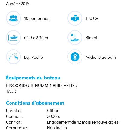
Année : 2016
10 personnes
150 CV
6.29 x 2.36 m
Bimini
Eq. Pêche
Audio Bluetooth
Équipements du bateau
GPS SONDEUR HUMMINBIRD HELIX 7
TAUD
Conditions d’abonnement
Permis :
Côtier
Caution :
3000 €
Contrat :
Engagement de 12 mois renouvelables
Carburant :
Non inclus