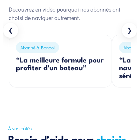
Découvrez en vidéo pourquoi nos abonnés ont
choisi de naviguer autrement.
❮
❯
Abonné à Bandol
Abonnés
“La meilleure formule pour
“La so
profiter d'un bateau”
navigu
séréni
À vos côtés