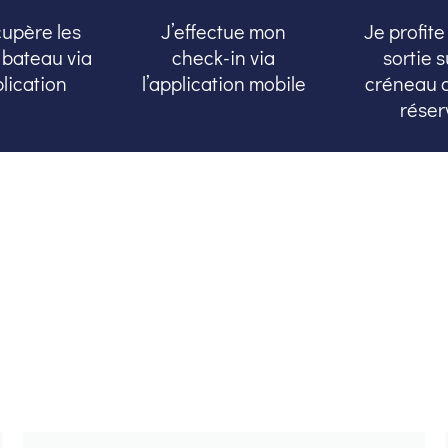
cupère les
J’effectue mon
Je profit
 bateau via
check-in via
sortie s
plication
l’application mobile
créneau q
réser