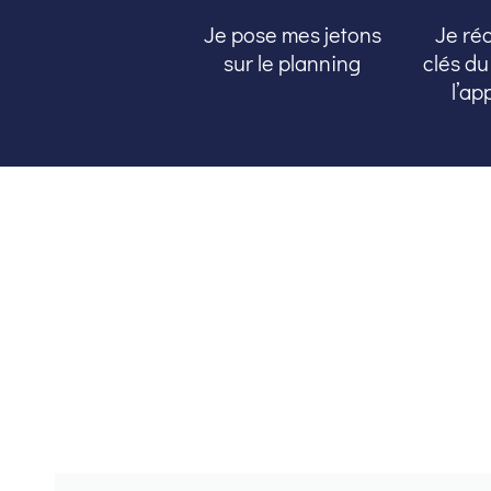
Je pose mes jetons
Je ré
sur le planning
clés du
l’ap