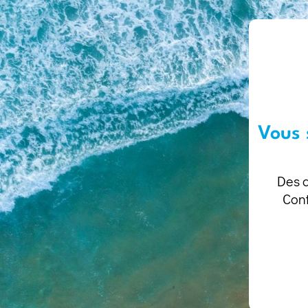
Vous 
Des q
Cont