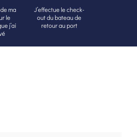
e de ma
J’effectue le check-
ur le
out du bateau de
ue j’ai
retour au port
vé