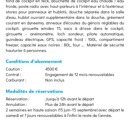
fond de cockpit en teck, douchette de cockpit eau chaude / eau
froide, poste radio avec haut-parleurs à l'intérieur et à l'extérieur,
stores pour panneaux et hublots, douche séparée dans la salle
d'eau, hublot ouvrant supplémentaire dans la douche, gréement
courant en dyneema, anneaux d'écoutes du génois réglables du
cockpit, girouette windex 15, sacs à drisse dans le cockpit,
girouette - anémomètre, loch sondeur, pilote automatique,
guindeau électrique, GPS, capacité froid : 100L, compartiment
freezer, capacité eaux noires : 80L, four ... Matériel de sécurité
hauturier 6 personnes.
Conditions d’abonnement
Caution :
4500 €
Contrat :
Engagement de 12 mois renouvelables
Carburant :
Non inclus
Modalités de réservations
Réservation :
Jusqu’à 12h avant le départ
Annulation :
Plus de 24h avant le départ
2 semaines en haute saison (15 juin-15 septembre) avec départ le
samedi et 7 jours renouvelables à l’infini le reste de l’année.