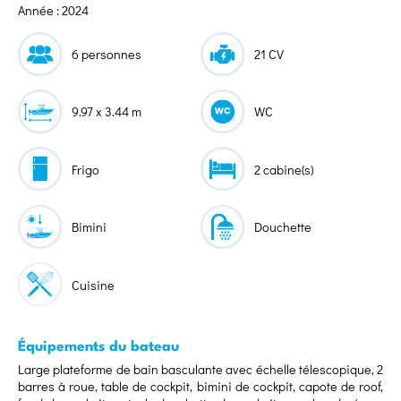
Année : 2024
6 personnes
21 CV
9.97 x 3.44 m
WC
Frigo
2 cabine(s)
Bimini
Douchette
Cuisine
Équipements du bateau
Large plateforme de bain basculante avec échelle télescopique, 2
barres à roue, table de cockpit, bimini de cockpit, capote de roof,