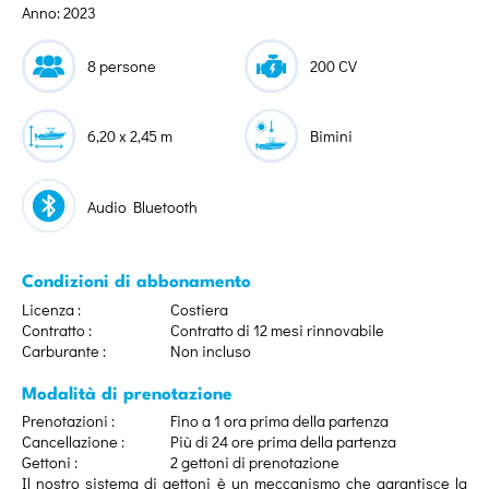
Anno: 2023
8 persone
200 CV
6,20 x 2,45 m
Bimini
Audio Bluetooth
Condizioni di abbonamento
Licenza :
Costiera
Contratto :
Contratto di 12 mesi rinnovabile
Carburante :
Non incluso
Modalità di prenotazione
Prenotazioni :
Fino a 1 ora prima della partenza
Cancellazione :
Più di 24 ore prima della partenza
Gettoni :
2 gettoni di prenotazione
Il nostro sistema di gettoni è un meccanismo che garantisce la