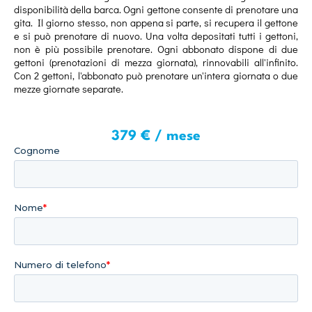
disponibilità della barca. Ogni gettone consente di prenotare una
gita. Il giorno stesso, non appena si parte, si recupera il gettone
e si può prenotare di nuovo. Una volta depositati tutti i gettoni,
non è più possibile prenotare. Ogni abbonato dispone di due
gettoni (prenotazioni di mezza giornata), rinnovabili all'infinito.
Con 2 gettoni, l'abbonato può prenotare un'intera giornata o due
mezze giornate separate.
379 € / mese