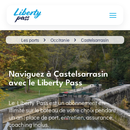
Les ports
Occitanie
Castelsarrasin
Naviguez à Castelsarrasin
avec le Liberty Pass
Le Liberty Pass est un abonnement en
illimité sur le bateau de votre choix pendant
un an : place de port, entretien, assurance,
coaching inclus.