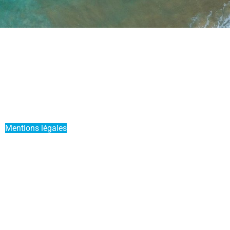
Actualités
Mettre mon bateau en Liberty Pass
Parrainer un ami
Offre Duo
Mentions légales
Conditions générales de vente
Service Premium