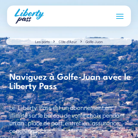
Les ports
Côte d'Azur
Golfe-Juan
Naviguez à Golfe-Juan avec le
Liberty Pass
Le Liberty Pass est un abonnement en
illimité sur le bateau de votre choix pendant
un an : place de port, entretien, assurance,
coaching inclus.