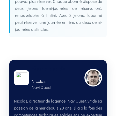
pouvez plus réserver. Chaque abonné dispose de
deux jetons (demi-journées de réservation),
renouvelables à l'infini. Avec 2 jetons, l’abonné
peut réserver une journée entière, ou deux demi-
journées distinctes.
Votre coach
Nicolas
NaviOuest
Nicolas, directeur de l'agence NaviOuest, vit de sa
passion de la mer depuis 20 ans. Il a à la fois des
compétences techniques solides et une expertise