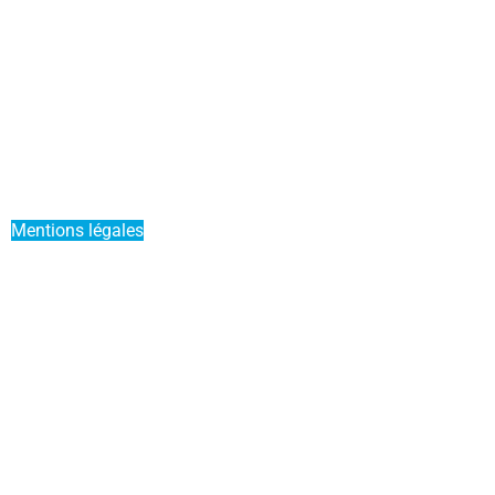
Actualités
Mettre mon bateau en Liberty Pass
Parrainer un ami
Offre Duo
Mentions légales
Conditions générales de vente
Service Premium