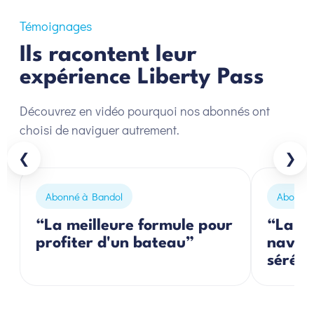
Témoignages
Ils racontent leur
expérience Liberty Pass
Découvrez en vidéo pourquoi nos abonnés ont
choisi de naviguer autrement.
❮
❯
Abonné à Bandol
Abonnés
“La meilleure formule pour
“La so
profiter d'un bateau”
navigu
séréni