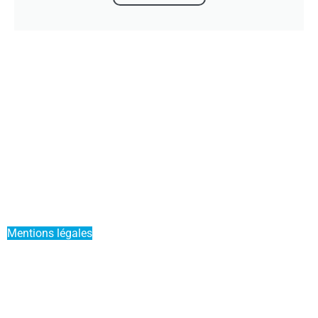
Actualités
Mettre mon bateau en Liberty Pass
Parrainer un ami
Offre Duo
Mentions légales
Conditions générales de vente
Service Premium