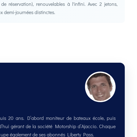
 réservation), renouvelables à l'infini. Avec 2 jetons,
x demi-journées distinctes.
uis 20 ans. D’abord moniteur de bateaux école, puis
rd’hui gérant de la société Motorship d’Ajaccio. Chaque
occupe également de ses abonnés Liberty Pass.