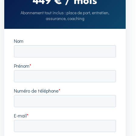
449 € / mois