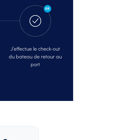
05
J’effectue le check-out
du bateau de retour au
port