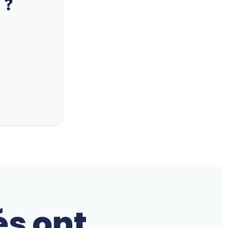
 ?
és ont