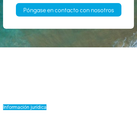
Póngase en contacto con nosotros
Noticias
Poner mi barco en un Liberty Pass
Apadrina a un amigo
Oferta Duo
Información jurídica
Condiciones generales de venta
Servicio Premium