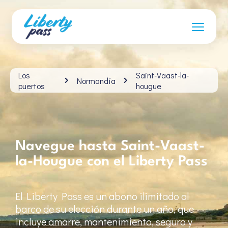
Los
Saint-Vaast-la-
Normandía
puertos
hougue
Navegue hasta Saint-Vaast-
la-Hougue con el Liberty Pass
El Liberty Pass es un abono ilimitado al
barco de su elección durante un año, que
incluye amarre, mantenimiento, seguro y