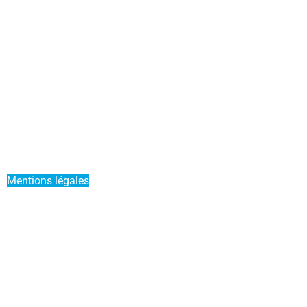
Actualités
Mettre mon bateau en Liberty Pass
Parrainer un ami
Offre Duo
Mentions légales
Conditions générales de vente
Service Premium