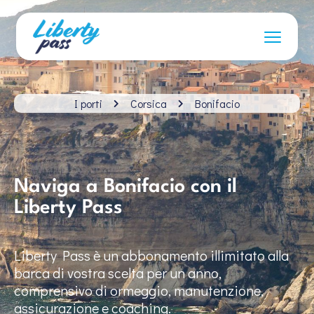
I porti
Corsica
Bonifacio
Naviga a Bonifacio con il
Liberty Pass
Liberty Pass è un abbonamento illimitato alla
barca di vostra scelta per un anno,
comprensivo di ormeggio, manutenzione,
assicurazione e coaching.