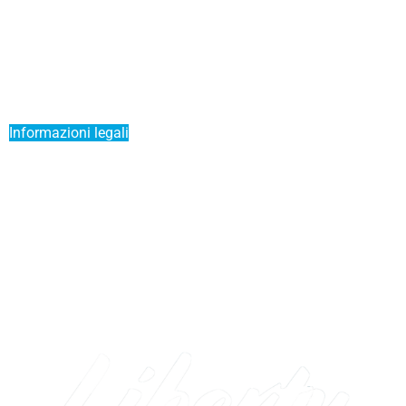
Notizie
Mettere la mia barca su un Liberty Pass
Sponsorizzare un amico
Offerta Duo
Informazioni legali
Termini e condizioni di vendita
Servizio Premium