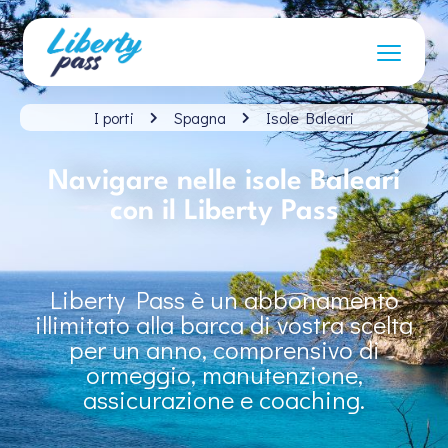
I porti
Spagna
Isole Baleari
Navigare nelle isole Baleari
con il Liberty Pass
Liberty Pass è un abbonamento
illimitato alla barca di vostra scelta
per un anno, comprensivo di
ormeggio, manutenzione,
assicurazione e coaching.