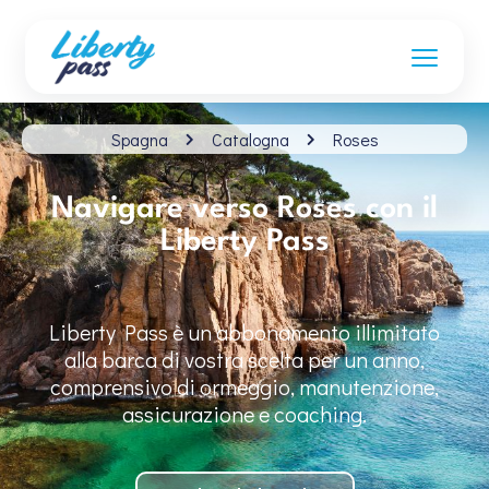
Spagna
Catalogna
Roses
Navigare verso Roses con il
Liberty Pass
Liberty Pass è un abbonamento illimitato
alla barca di vostra scelta per un anno,
comprensivo di ormeggio, manutenzione,
assicurazione e coaching.