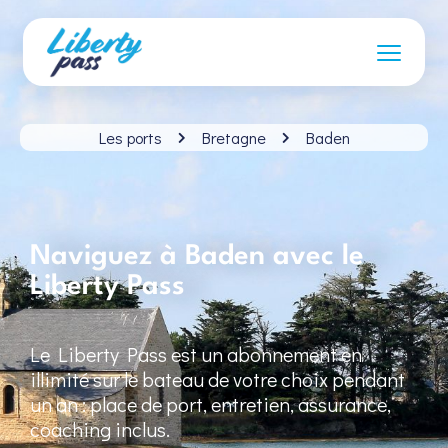
Les ports
Bretagne
Baden
Naviguez à Baden avec le
Liberty Pass
Le Liberty Pass est un abonnement en
illimité sur le bateau de votre choix pendant
un an : place de port, entretien, assurance,
coaching inclus.