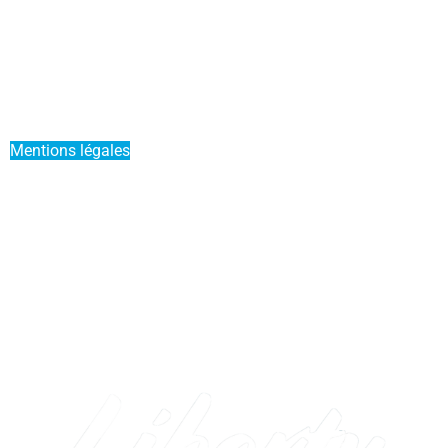
Actualités
Mettre mon bateau en Liberty Pass
Parrainer un ami
Offre Duo
Mentions légales
Conditions générales de vente
Service Premium