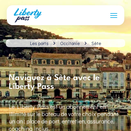
Les ports
Occitanie
Sète
Naviguez à Sète avec le
Liberty Pass
Le Liberty Pass est un abonnement en
illimité sur le bateau de votre choix pendant
un an : place de port, entretien, assurance,
coaching inclus.