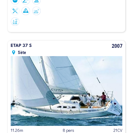
2007
ETAP 37 S
Sète
11.26m
8 pers
21CV