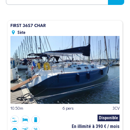
FIRST 36S7 CHAR
Sète
10.50m
6 pers
3CV
Disponible
En illimité à 390 € / mois