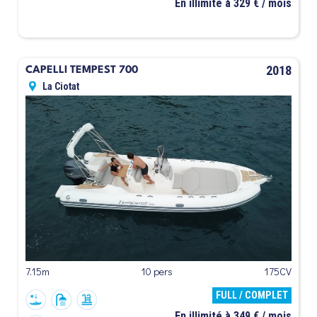
En illimité à 329 € / mois
2018
CAPELLI TEMPEST 700
La Ciotat
7.15m
10 pers
175CV
FULL / COMPLET
En illimité à 349 € / mois