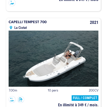
2021
CAPELLI TEMPEST 700
La Ciotat
7.00m
10 pers
200CV
FULL / COMPLET
En illimité à 349 € / mois.