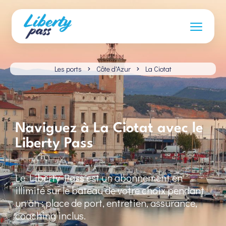
Les ports
Côte d'Azur
La Ciotat
Naviguez à La Ciotat avec le
Liberty Pass
Le Liberty Pass est un abonnement en
illimité sur le bateau de votre choix pendant
un an : place de port, entretien, assurance,
coaching inclus.