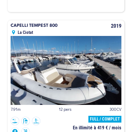
2019
CAPELLI TEMPEST 800
La Ciotat
7.91m
12 pers
300CV
FULL / COMPLET
En illimité à 419 € / mois