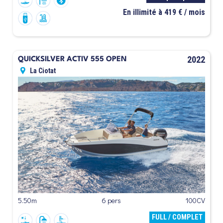
En illimité à 419 € / mois
2022
QUICKSILVER ACTIV 555 OPEN
La Ciotat
5.50m
6 pers
100CV
FULL / COMPLET