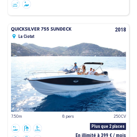
2018
QUICKSILVER 755 SUNDECK
La Ciotat
7.50m
8 pers
250CV
Plus que 2 places
En illimité à 399 € / mois