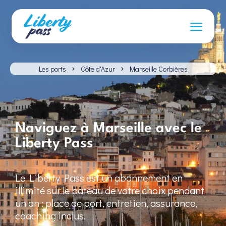
Les ports
Côte d'Azur
Marseille Corbières
Naviguez à Marseille avec le
Liberty Pass
Le Liberty Pass est un abonnement en
illimité sur le bateau de votre choix pendant
un an : place de port, entretien, assurance,
coaching inclus.