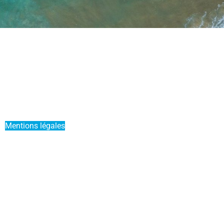
Actualités
Mettre mon bateau en Liberty Pass
Parrainer un ami
Offre Duo
Mentions légales
Conditions générales de vente
Service Premium