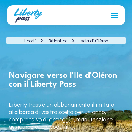
I porti
L'Atlantico
Isola di Oléron
Navigare verso l'Ile d'Oléron
con il Liberty Pass
Liberty Pass è un abbonamento illimitato
alla barca di vostra scelta per un anno,
comprensivo di ormeggio, manutenzione,
assicurazione e coaching.