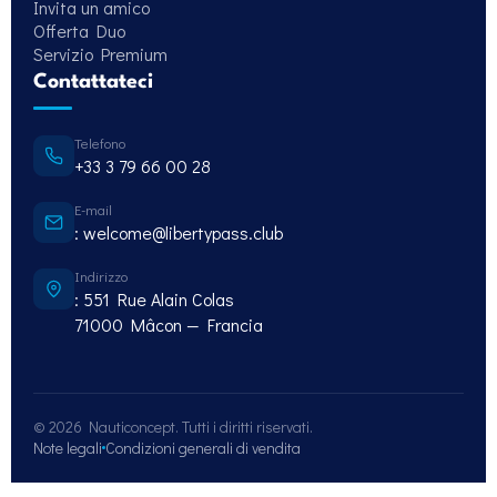
Invita un amico
Offerta Duo
Servizio Premium
Contattateci
Telefono
+33 3 79 66 00 28
E-mail
: welcome@libertypass.club
Indirizzo
: 551 Rue Alain Colas
71000 Mâcon — Francia
©
2026
Nauticoncept. Tutti i diritti riservati.
Note legali
Condizioni generali di vendita