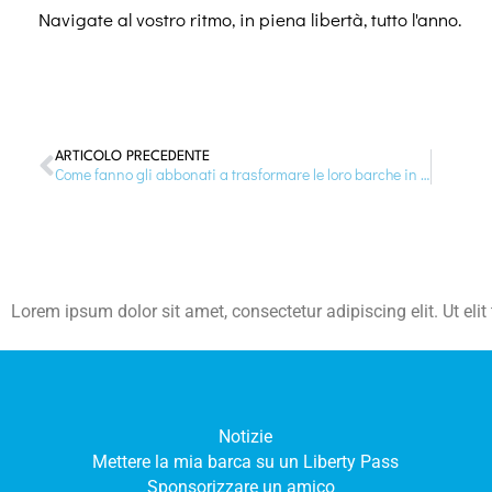
Navigate al vostro ritmo, in piena libertà, tutto l'anno.
ARTICOLO PRECEDENTE
Come fanno gli abbonati a trasformare le loro barche in parchi giochi?
Lorem ipsum dolor sit amet, consectetur adipiscing elit. Ut elit
Notizie
Mettere la mia barca su un Liberty Pass
Sponsorizzare un amico