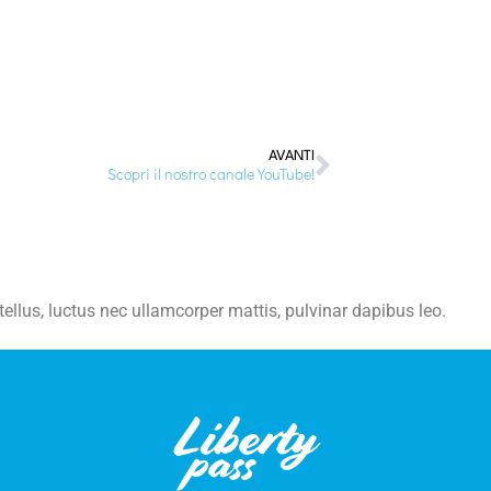
AVANTI
Scopri il nostro canale YouTube!
 tellus, luctus nec ullamcorper mattis, pulvinar dapibus leo.