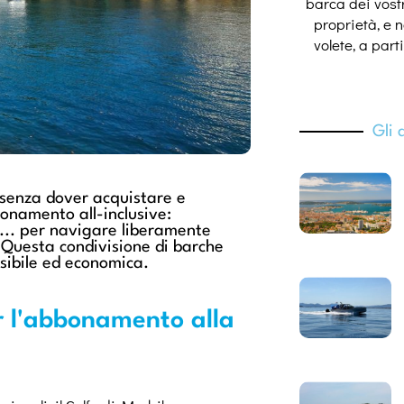
barca dei vostri
proprietà, e 
volete, a part
Gli 
 senza dover acquistare e
onamento all-inclusive:
... per navigare liberamente
. Questa condivisione di barche
ssibile ed economica.
r l'abbonamento alla