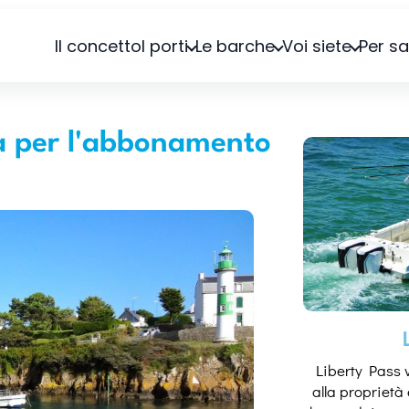
Il concetto
I porti
Le barche
Voi siete
Per sa
na per l'abbonamento
Liberty Pass v
alla proprietà