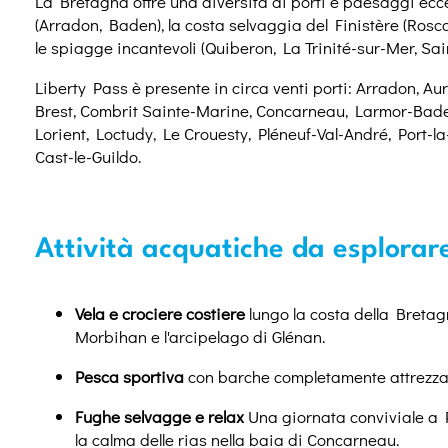
La Bretagna offre una diversità di porti e paesaggi ecce
(Arradon, Baden), la costa selvaggia del Finistère (Rosco
le spiagge incantevoli (Quiberon, La Trinité-sur-Mer, Sain
Liberty Pass è presente in circa venti porti: Arradon, A
Brest, Combrit Sainte-Marine, Concarneau, Larmor-Baden
Lorient, Loctudy, Le Crouesty, Pléneuf-Val-André, Port-la
Cast-le-Guildo.
Attività acquatiche da esplorar
Vela e crociere costiere
lungo la costa della Bretagna
Morbihan e l'arcipelago di Glénan.
Pesca sportiva
con barche completamente attrezzat
Fughe selvagge e relax
Una giornata conviviale a P
la calma delle rias nella baia di Concarneau.