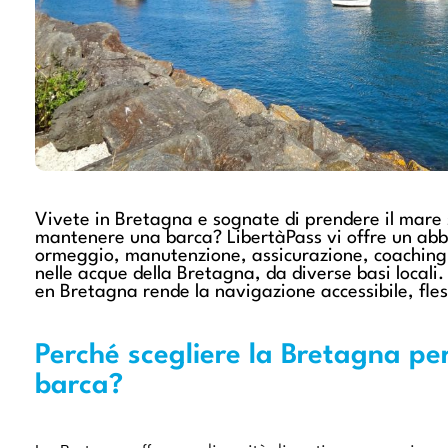
Vivete in Bretagna e sognate di prendere il mare
mantenere una barca?
Libertà
Pass
vi offre un abb
ormeggio, manutenzione, assicurazione, coaching
nelle acque della Bretagna, da diverse basi locali
e
n Bretagna rende la navigazione accessibile, fle
Perché scegliere la Bretagna pe
barca?