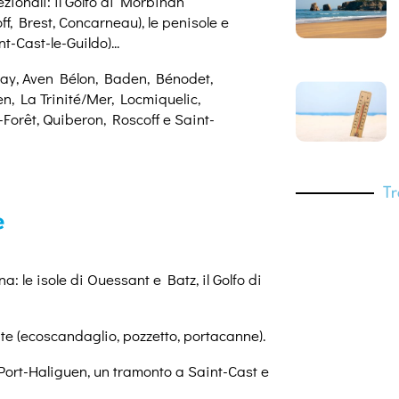
zionali: il Golfo di Morbihan
ff, Brest, Concarneau), le penisole e
t-Cast-le-Guildo)...
uray, Aven Bélon, Baden, Bénodet,
, La Trinité/Mer, Locmiquelic,
-Forêt, Quiberon, Roscoff e Saint-
Tr
e
: le isole di Ouessant e Batz, il Golfo di
e (ecoscandaglio, pozzetto, portacanne).
ort-Haliguen, un tramonto a Saint-Cast e